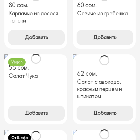
80 сом.
60 сом.
Карпаччо из лосося
Севиче из гребешка
татаки
Добавить
Добавить
Vegan
55 сом.
62 сом.
Салат Чука
Салат с авокадо,
красным перцем и
шпинатом
Добавить
Добавить
От Шефа