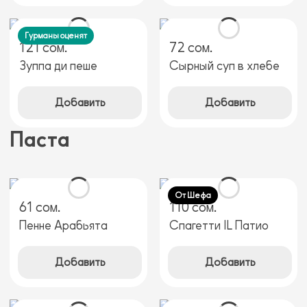
Гурманы оценят
121 сом.
72 сом.
Зуппа ди пеше
Сырный суп в хлебе
Добавить
Добавить
Паста
От Шефа
61 сом.
110 сом.
Пенне Арабьята
Спагетти IL Патио
Добавить
Добавить