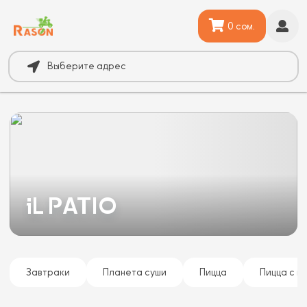
0 сом.
Выберите адрес
iL PATIO
Завтраки
Планета суши
Пицца
Пицца с п