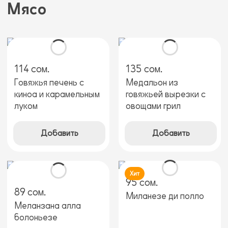
Мясо
114 сом.
135 сом.
Говяжья печень с
Медальон из
киноа и карамельным
говяжьей вырезки с
луком
овощами грил
Добавить
Добавить
Хит
95 сом.
89 сом.
Миланезе ди полло
Меланзана алла
болоньезе