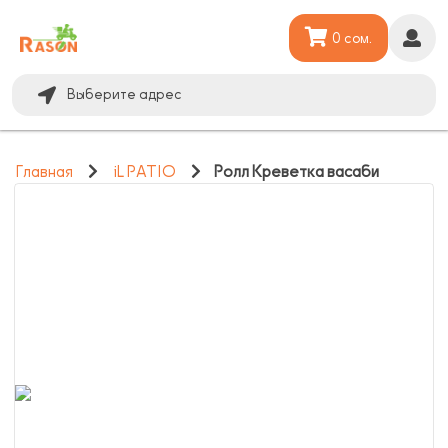
0 сом.
Выберите адрес
Главная
iL PATIO
Ролл Креветка васаби