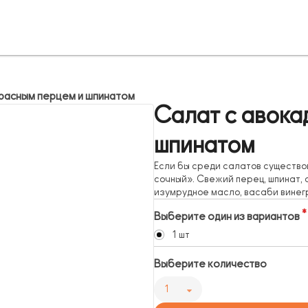
красным перцем и шпинатом
Салат с авока
шпинатом
Если бы среди салатов существов
сочный». Свежий перец, шпинат,
изумрудное масло, васаби винег
Выберите один из вариантов
1 шт
Выберите количество
1