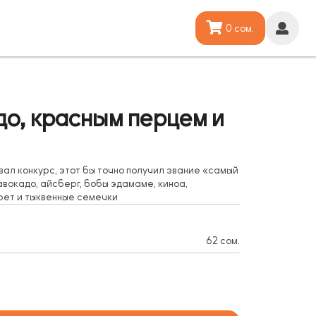
0 сом.
до, красным перцем и
ал конкурс, этот бы точно получил звание «самый
 авокадо, айсберг, бобы эдамаме, киноа,
рет и тыквенные семечки
62 сом.