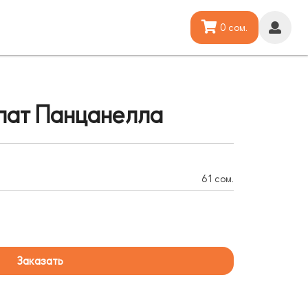
0 сом.
лат Панцанелла
61 сом.
Заказать