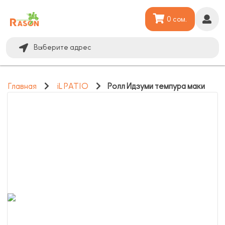
0 сом.
Выберите адрес
Главная
iL PATIO
Ролл Идзуми темпура маки