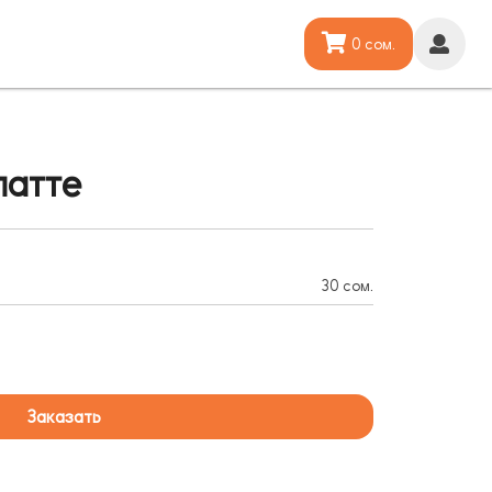
0 сом.
латте
30 сом.
Заказать