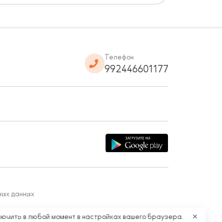
Телефон
992446601177
ных данных
лючить в любой момент в настройках вашего браузера.
✕