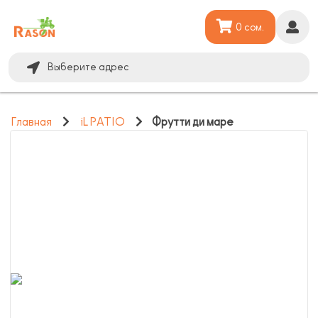
0 сом.
Выберите адрес
Главная
iL PATIO
Фрутти ди маре