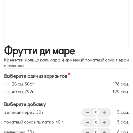
Фрутти ди маре
Креветки, кольца кальмара, фирменный томатный соус, черри
и руккола
Выберите один из вариантов
28 см, 506г
176 сом.
40 см, 792г
199 сом.
Выберите добавку
зеленый перец, 30 г
5 сом.
томатный соус иль патио, 40 г
5 сом.
пепперони, 30 г
6 сом.