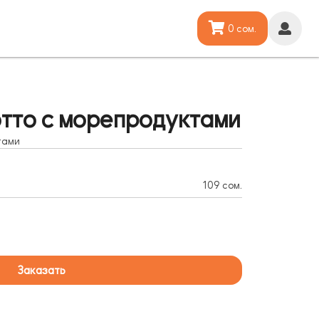
0 сом.
тто с морепродуктами
тами
109 сом.
Заказать