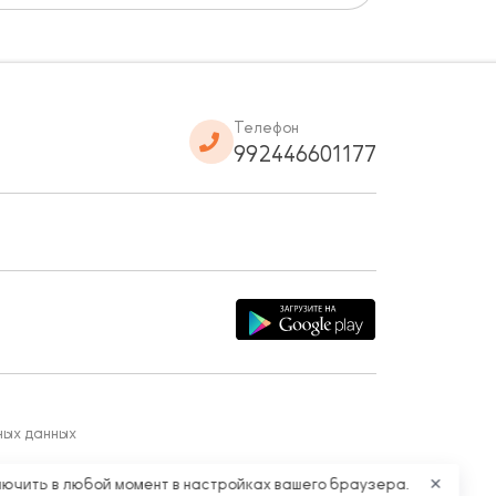
Телефон
992446601177
ных данных
лючить в любой момент в настройках вашего браузера.
✕