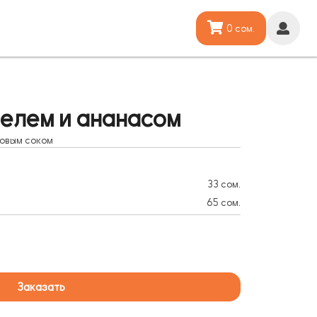
0 сом.
елем и ананасом
совым соком
33 сом.
65 сом.
Заказать