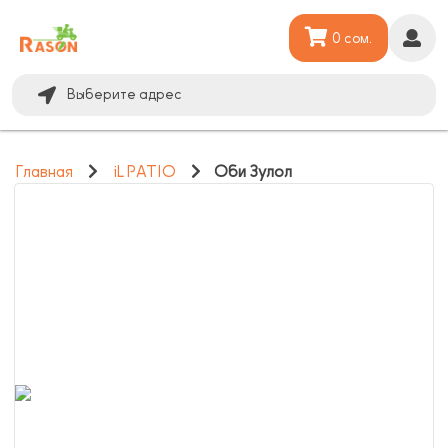
0 сом.
Выберите адрес
Главная
iL PATIO
Оби Зулол