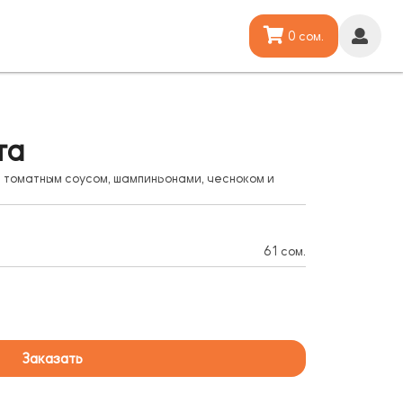
0 сом.
та
 томатным соусом, шампиньонами, чесноком и
61 сом.
Заказать