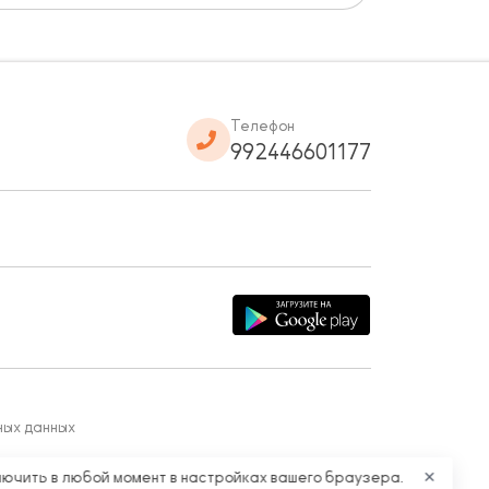
Телефон
992446601177
ных данных
лючить в любой момент в настройках вашего браузера.
✕