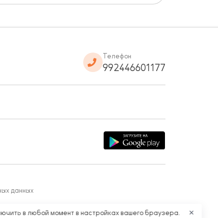
Телефон
992446601177
ных данных
лючить в любой момент в настройках вашего браузера.
✕