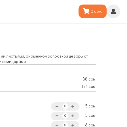
0 сом.
ными листьями, фирменной заправкой цезарь от
и помидорами
88 сом.
121 сом.
5 сом.
5 сом.
6 сом.