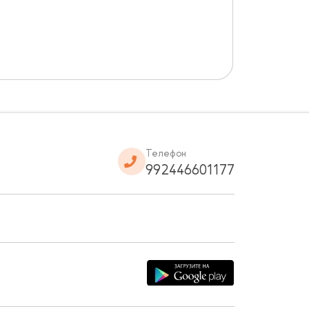
Телефон
992446601177