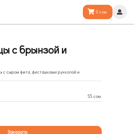
0 сом.
ы с брынзой и
ы с сыром фета, фисташками рукколой и
55 сом.
Заказать