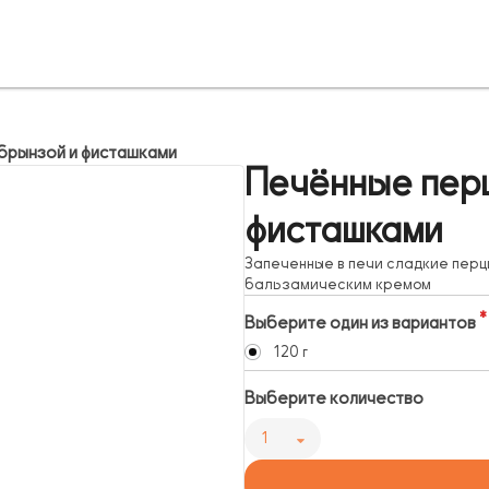
брынзой и фисташками
Печённые перц
фисташками
Запеченные в печи сладкие перц
бальзамическим кремом
Выберите один из вариантов
120 г
Выберите количество
1