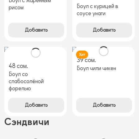
Боул с жаренным
Боул с курицей в
рисом
соусе унаги
Добавить
Добавить
Хит
39 сом.
48 сом.
Боул чили чикен
Боул со
слабосолёной
форелью
Добавить
Добавить
Сэндвичи