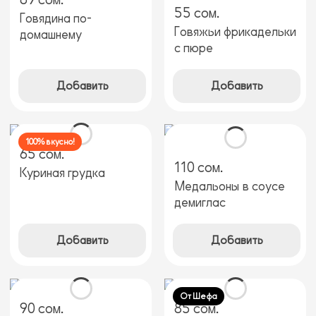
55 сом.
Говядина по-
Говяжьи фрикадельки
домашнему
с пюре
Добавить
Добавить
100% вкусно!
65 сом.
110 сом.
Куриная грудка
Медальоны в соусе
демиглас
Добавить
Добавить
От Шефа
90 сом.
85 сом.