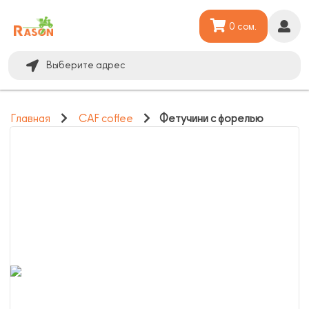
0 сом.
Выберите адрес
Главная
CAF coffee
Фетучини с форелью