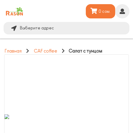
0 сом.
Выберите адрес
Главная
CAF coffee
Салат с тунцом