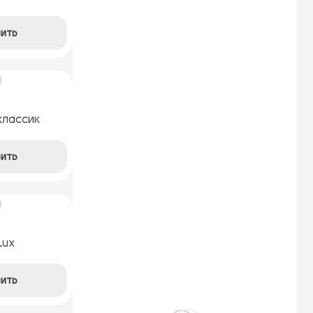
ить
классик
ить
Lux
ить