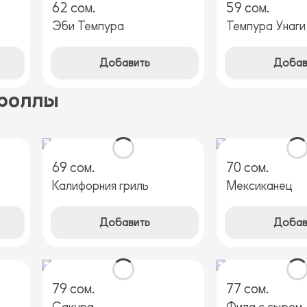
62 сом.
59 сом.
Эби Темпура
Темпура Унаги
Добавить
Добав
роллы
69 сом.
70 сом.
Калифорния гриль
Мексиканец
Добавить
Добав
79 сом.
77 сом.