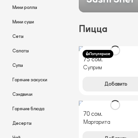
Мини роллы
Мини суши
Пицца
Сеты
Салаты
👍Популярное
75 сом.
Супы
Суприм
Горячие закуски
Добавить
Сэндвичи
Горячие блюда
70 сом.
Маргарита
Десерты
Чай