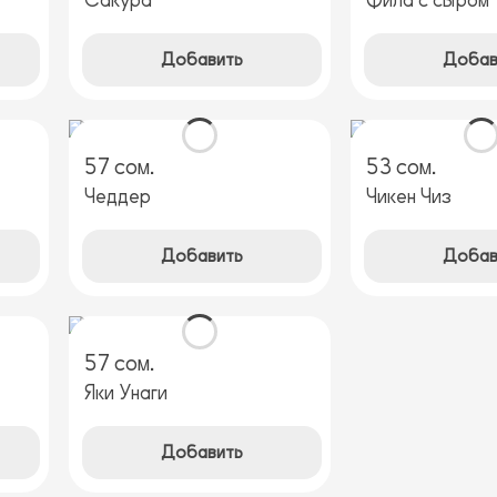
Сакура
Фила с сыром
Добавить
Добав
57 сом.
53 сом.
Чеддер
Чикен Чиз
Добавить
Добав
57 сом.
Яки Унаги
Добавить