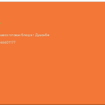
ывоз готовых блюд в г. Душанбе
446601177