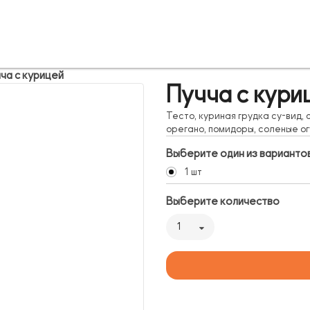
ча с курицей
Пучча с кури
Тесто, куриная грудка су-вид,
орегано, помидоры, соленые о
Выберите один из варианто
1 шт
Выберите количество
1