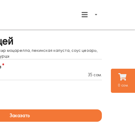
цей
 сыр моцарелла, пекинская капуста, соус цезарь,
гурцы
в
35 сом.
0 сом.
Заказать