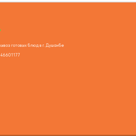
ывоз готовых блюд в г. Душанбе
446601177