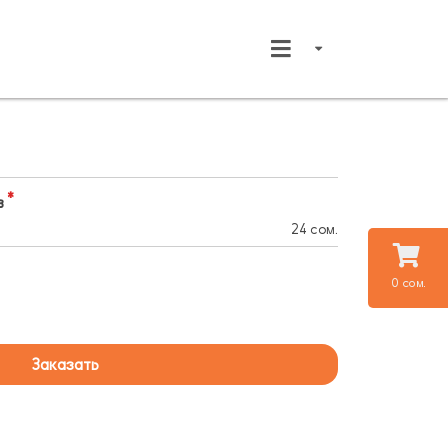
в
24 сом.
0 сом.
Заказать