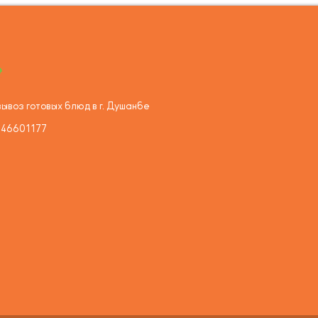
ывоз готовых блюд в г. Душанбе
446601177