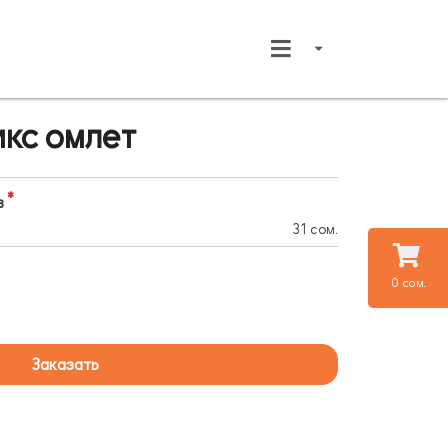
кс омлет
в
31 сом.
0 сом.
Заказать