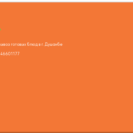
ывоз готовых блюд в г. Душанбе
446601177