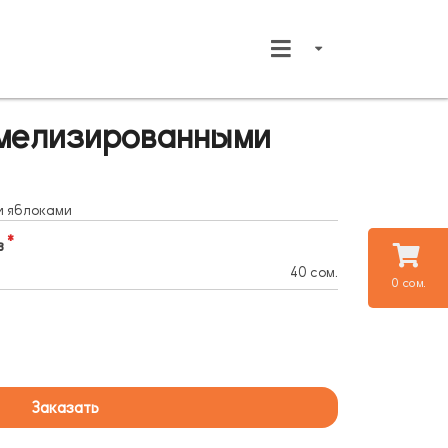
амелизированными
и яблоками
в
40 сом.
0 сом.
Заказать