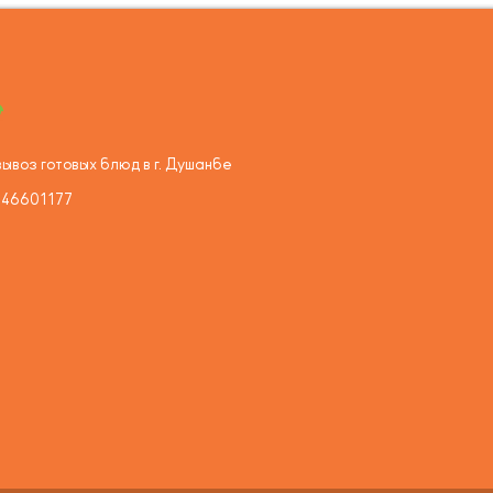
ывоз готовых блюд в г. Душанбе
446601177