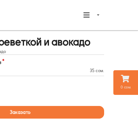
креветкой и авокадо
адо
в
35 сом.
0 сом.
Заказать