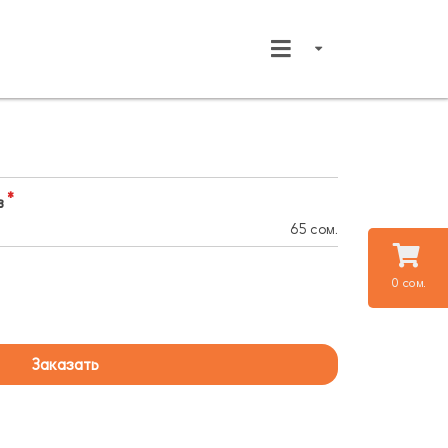
в
65 сом.
0 сом.
Заказать