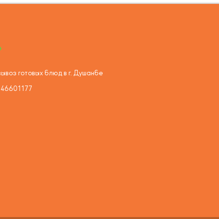
ывоз готовых блюд в г. Душанбе
446601177