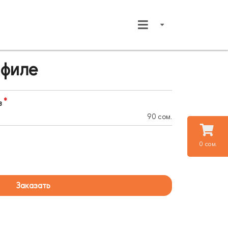
 филе
в
90 сом.
0 сом.
Заказать