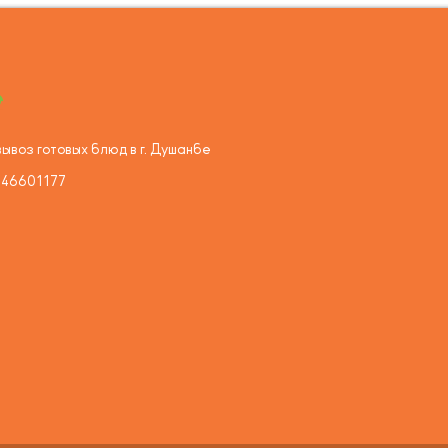
ывоз готовых блюд в г. Душанбе
446601177