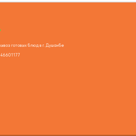
ывоз готовых блюд в г. Душанбе
446601177