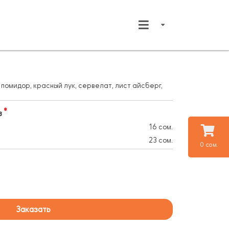
помидор, красный лук, сервелат, лист айсберг,
в
16 сом.
23 сом.
0 сом.
Заказать