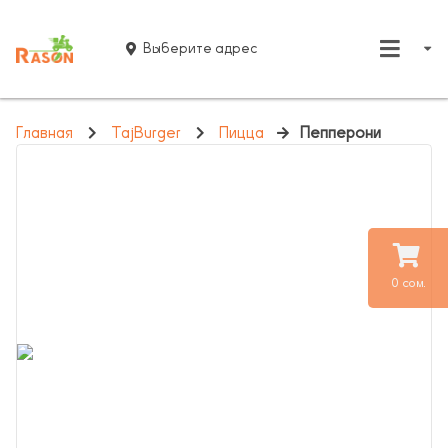
Выберите адрес
Главная
TajBurger
Пицца
Пепперони
0 сом.