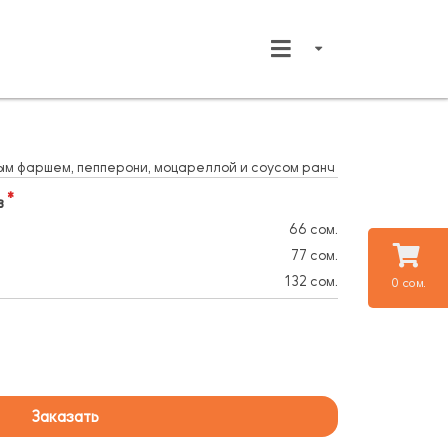
ым фаршем, пепперони, моцареллой и соусом ранч
в
66 сом.
77 сом.
132 сом.
0 сом.
Заказать