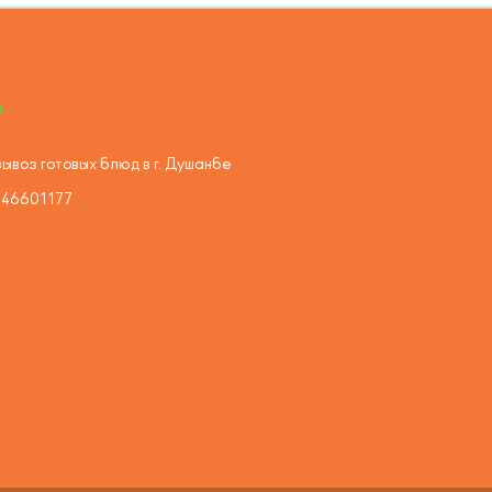
ывоз готовых блюд в г. Душанбе
446601177