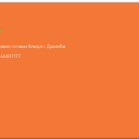
ывоз готовых блюд в г. Душанбе
446601177