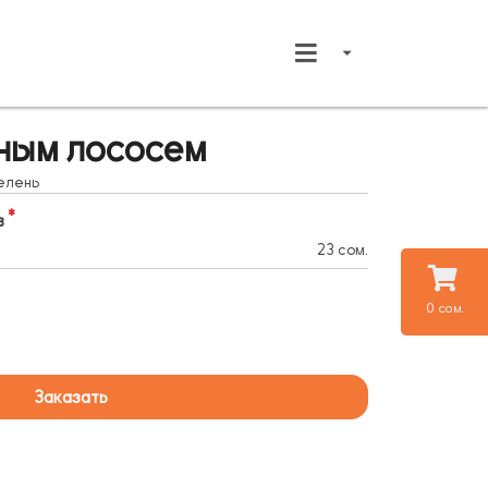
ным лососем
зелень
в
23 сом.
0 сом.
Заказать