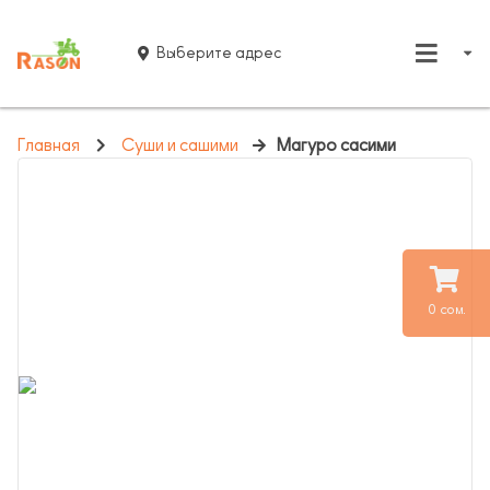
Выберите адрес
Главная
Суши и сашими
Магуро сасими
0 сом.