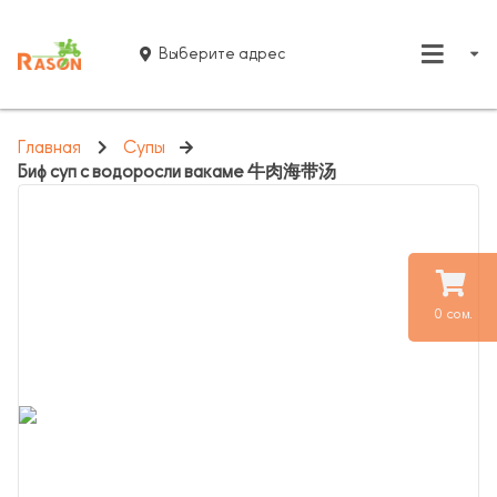
Выберите адрес
Главная
Супы
Биф суп с водоросли вакаме 牛肉海带汤
0 сом.