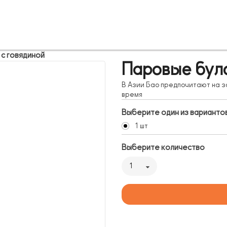
с говядиной
Паровые було
В Азии Бао предпочитают на з
время
Выберите один из варианто
1 шт
Выберите количество
1