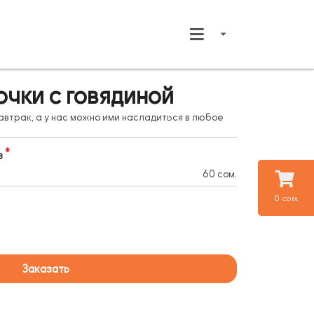
чки с говядиной
автрак, а у нас можно ими насладиться в любое
в
60 сом.
0 сом.
Заказать