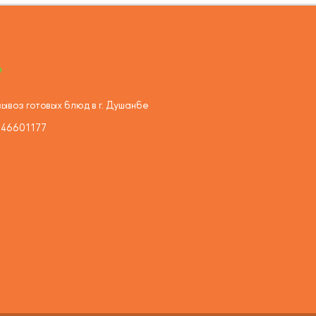
ывоз готовых блюд в г. Душанбе
446601177