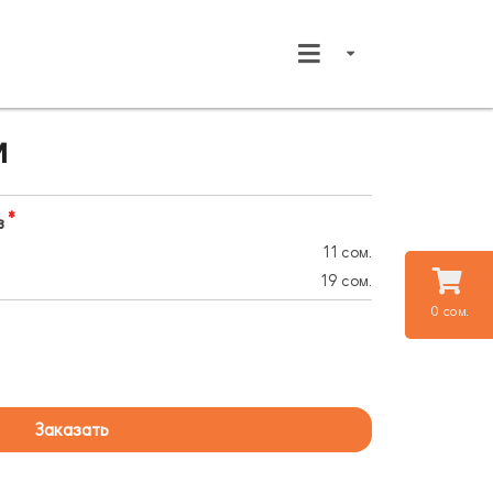
и
в
11 сом.
19 сом.
0 сом.
Заказать