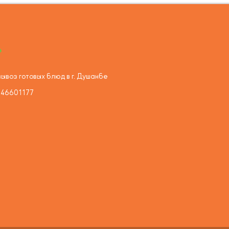
ывоз готовых блюд в г. Душанбе
446601177