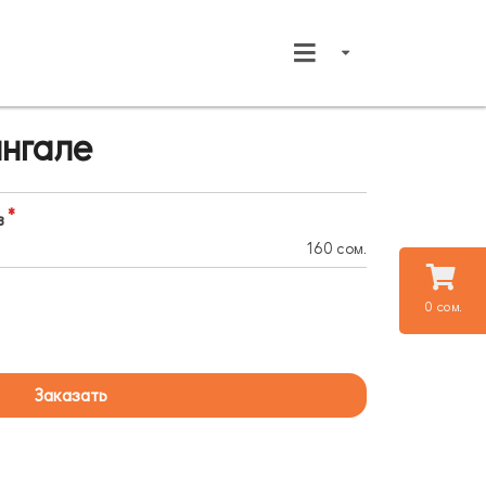
нгале
в
160 сом.
0 сом.
Заказать