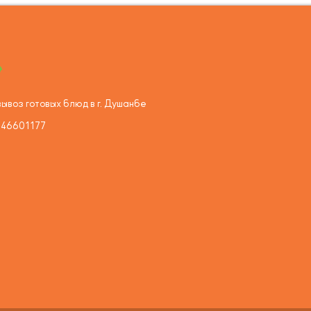
ывоз готовых блюд в г. Душанбе
446601177