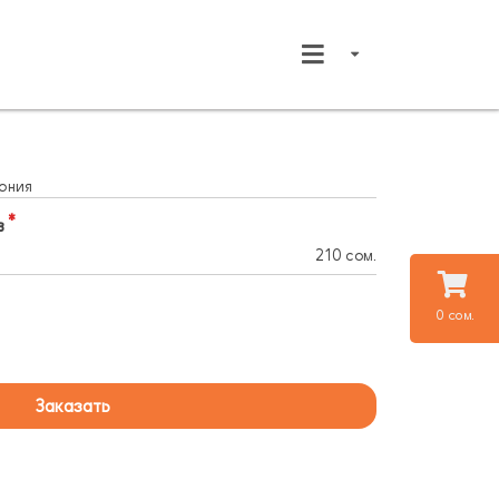
рния
в
210 сом.
0 сом.
Заказать