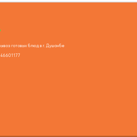
ывоз готовых блюд в г. Душанбе
446601177