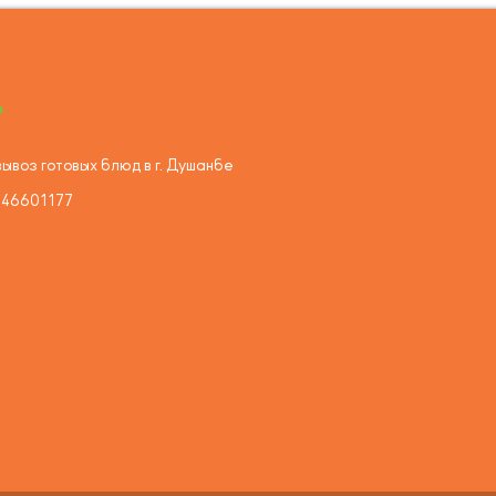
ывоз готовых блюд в г. Душанбе
446601177