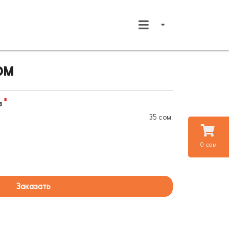
ом
в
35 сом.
0 сом.
Заказать