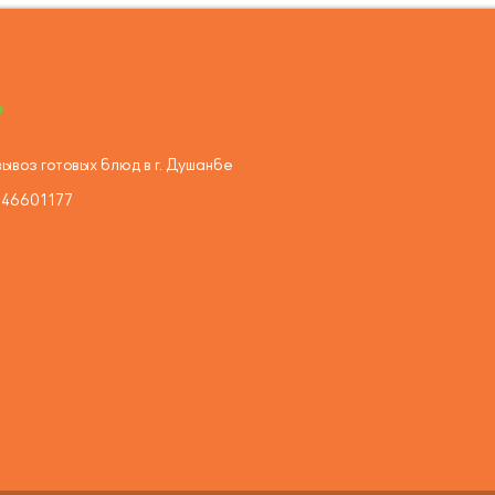
ывоз готовых блюд в г. Душанбе
446601177