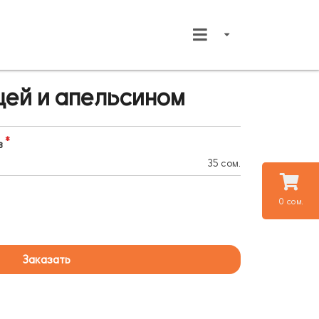
цей и апельсином
в
35 сом.
0 сом.
Заказать