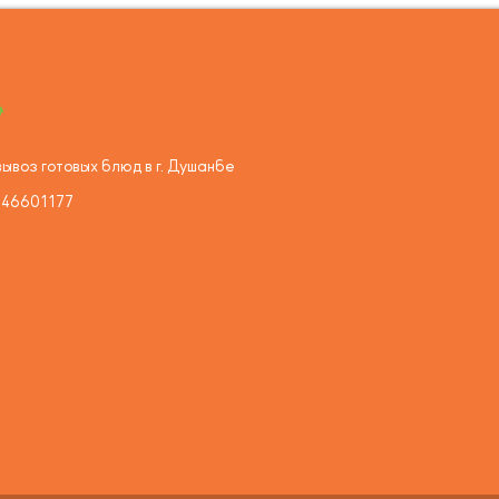
ывоз готовых блюд в г. Душанбе
446601177