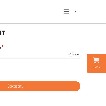
ат
в
23 сом.
0 сом.
Заказать