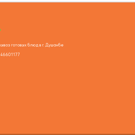
ывоз готовых блюд в г. Душанбе
446601177