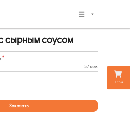
с сырным соусом
в
57 сом.
0 сом.
Заказать