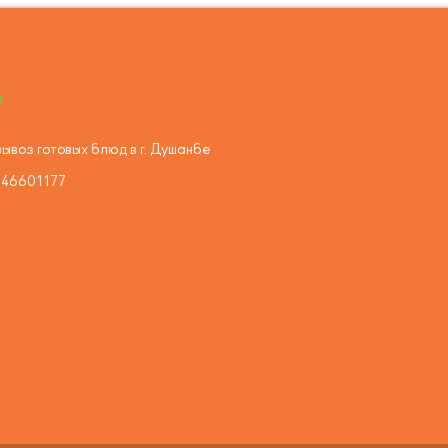
ывоз готовых блюд в г. Душанбе
446601177