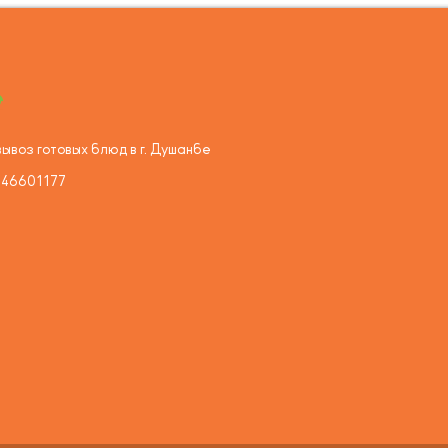
ывоз готовых блюд в г. Душанбе
446601177