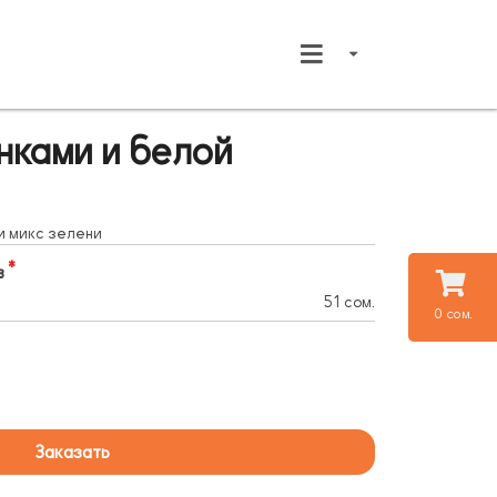
нками и белой
и микс зелени
в
51 сом.
0 сом.
Заказать