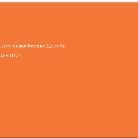
ывоз готовых блюд в г. Душанбе
446601177