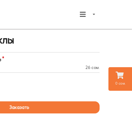
клы
в
26 сом.
0 сом.
Заказать