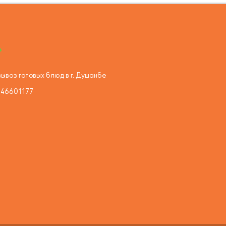
ывоз готовых блюд в г. Душанбе
446601177