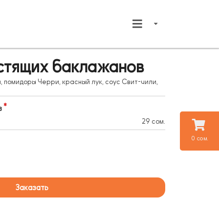
устящих баклажанов
помидоры Черри, красный лук, соус Свит-чили,
в
29 сом.
0 сом.
Заказать