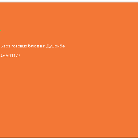
ывоз готовых блюд в г. Душанбе
446601177