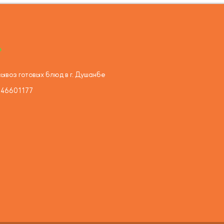
ывоз готовых блюд в г. Душанбе
446601177