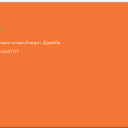
ывоз готовых блюд в г. Душанбе
446601177