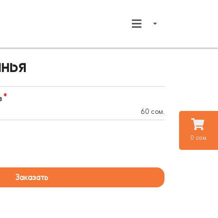
анья
в
60 сом.
0 сом.
Заказать