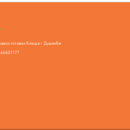
ывоз готовых блюд в г. Душанбе
446601177