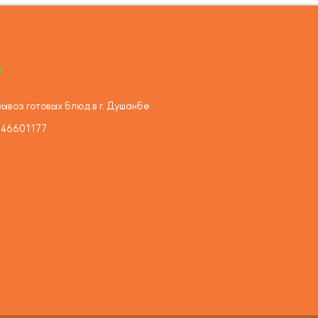
ывоз готовых блюд в г. Душанбе
446601177