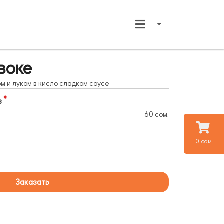
воке
м и луком в кисло сладком соусе
в
60 сом.
0 сом.
Заказать